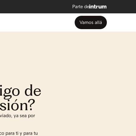
Parte de
Vamos allá
igo de
esión?
viado, ya sea por
o para ti y para tu