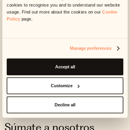
cookies to recognise you and to understand our website
usage. Find out more about the cookies on our
Cookie
Si no encuentra lo que necesita en Internet y no le
Policy
page.
conviene llamar por teléfono, puede enviar un correo
electrónico al equipo a apoyo@ophelos.es para
recibir una respuesta en un plazo de 3 días
laborables.
Manage preferences
Llámenos al:
Accept all
+34 900 838 144
De lunes a viernes, de 8 a 18 horas (excepto
festivos)
Customize
Decline all
Súmate a nosotros