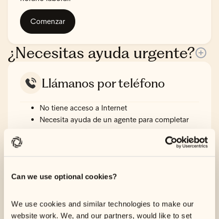
Comenzar
¿Necesitas ayuda urgente?
Llámanos por teléfono
No tiene acceso a Internet
Necesita ayuda de un agente para completar
un presupuesto
Sus circunstancias afectan a su capacidad de
pago
Can we use optional cookies?
Tenemos un equipo especializado en ayuda urgente
por teléfono, así que llámenos sólo si su situación es
We use cookies and similar technologies to make our
la descrita anteriormente.
website work. We, and our partners, would like to set