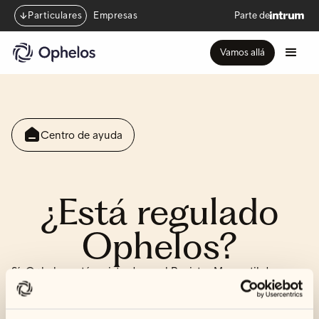
Particulares
Empresas
Parte de
Vamos allá
Centro de ayuda
¿Está regulado
Ophelos?
Sí, Ophelos está registrado en el Registro Mercantil de
Madrid en el Tomo 29492, Folio 210, Hoja M-473332.