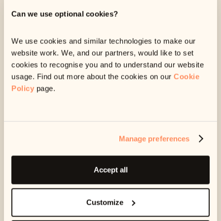
pago de deudas. No importa por lo que estés pasando, te
Can we use optional cookies?
ayudaremos a saldar tu deuda de una manera que se adapte
a ti. Puedes saber más sobre nosotros
aquí.
We use cookies and similar technologies to make our
Ophelos es parte de Intrum
website work. We, and our partners, would like to set
cookies to recognise you and to understand our website
usage. Find out more about the cookies on our
Cookie
Somos el nuevo servicio de gestión de deudas de
Intrum
.
Policy
page.
Nos especializamos en ayudar a las personas a pagar sus
deudas a través de nuestra plataforma, brindando apoyo en
toda Europa.
Manage preferences
Estés donde estés, contarás con un equipo de atención al
cliente que te apoyará en todo momento.
Accept all
Customize