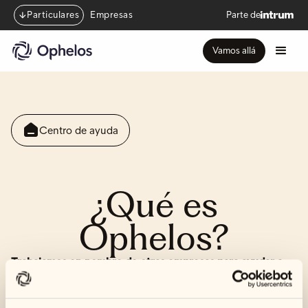
Particulares
Empresas
Parte de
Vamos allá
Centro de ayuda
¿Qué es
Ophelos?
Trabajamos en nombre de otras empresas para ayudar a
sus clientes a pagar sus deudas.
Creemos en un enfoque empático y comprensivo para el