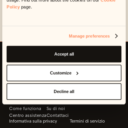
quella pagina
usage. Find out more about the cookies on our
Cookie
Policy
page.
La pagina che stai cercando non esiste o è stata spostata.
Torna a casa
Manage preferences
Accept all
Gruppo
Customize
Il nostro ufficio
Intrum Italy S.p.A. - Bastioni di Porta Nuova, 19 - 20121
Milano
Contatto
Decline all
supporto@intrum.it
OPHELOS
AZIENDA
Come funziona
Su di noi
Centro assistenza
Contattaci
Informativa sulla privacy
Termini di servizio