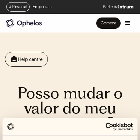
Pessoal
Empresas
Parte da
Comece
Help centre
Posso mudar o
valor do meu
pagamento?
Sim, se tem um plano de pagamento mensal, pode alterar o