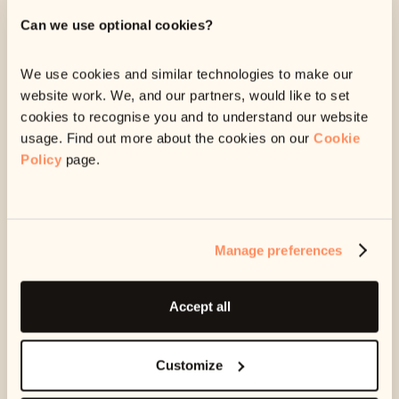
valor das suas prestações caso precise.
Can we use optional cookies?
Se o valor mensal ficou demasiado alto para o seu
orçamento, pode reduzi-lo. Mas lembre-se: isso significa que
We use cookies and similar technologies to make our
levará mais tempo para liquidar a sua dívida.
website work. We, and our partners, would like to set
Se o seu rendimento aumentou, pode optar por pagar
cookies to recognise you and to understand our website
mensalmente um valor superior e livrar-se da dívida mais
usage. Find out more about the cookies on our
Cookie
rápido.
Policy
page.
Seja qual for o motivo, basta entrar em contato com a nossa
equipa de atendimento e informar que a sua situação
mudou.
Manage preferences
Envie um e-mail para
apoioaocliente@ophelos.pt
.
Accept all
Customize