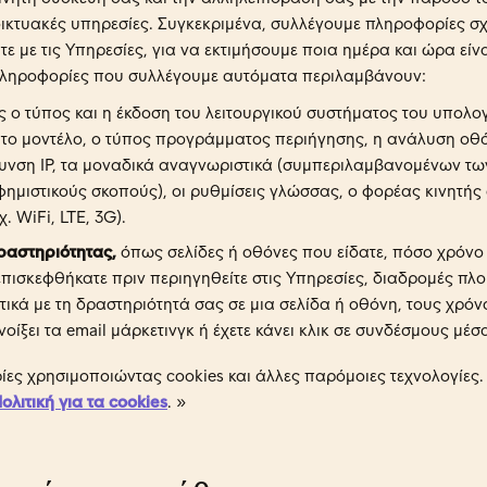
δικτυακές υπηρεσίες. Συγκεκριμένα, συλλέγουμε πληροφορίες σχε
τε με τις Υπηρεσίες, για να εκτιμήσουμε ποια ημέρα και ώρα είν
 πληροφορίες που συλλέγουμε αυτόματα περιλαμβάνουν:
 ο τύπος και η έκδοση του λειτουργικού συστήματος του υπολογ
 το μοντέλο, ο τύπος προγράμματος περιήγησης, η ανάλυση οθό
ύθυνση IP, τα μοναδικά αναγνωριστικά (συμπεριλαμβανομένων τ
φημιστικούς σκοπούς), οι ρυθμίσεις γλώσσας, ο φορέας κινητή
. WiFi, LTE, 3G).
ραστηριότητας,
όπως σελίδες ή οθόνες που είδατε, πόσο χρόνο 
επισκεφθήκατε πριν περιηγηθείτε στις Υπηρεσίες, διαδρομές πλ
ικά με τη δραστηριότητά σας σε μια σελίδα ή οθόνη, τους χρόν
οίξει τα email μάρκετινγκ ή έχετε κάνει κλικ σε συνδέσμους μέσ
ίες χρησιμοποιώντας cookies και άλλες παρόμοιες τεχνολογίες.
ολιτική για τα cookies
. »