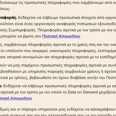
δυάσουμε τις προσωπικές πληροφορίες που λαμβάνουμε από ε
όπως:
αναφοράς.
Ενδέχεται να λάβουμε προσωπικά στοιχεία από οργ
ansUnion είναι ένας οργανισμός αναφοράς πιστώσεων εξουσιοδ
κής Συμπεριφοράς. Πληροφορίες σχετικά με τον τρόπο με τον οπ
μπορείτε να βρείτε στο
Πολιτική Απορρήτου
.
ς, λαμβάνουμε πληροφορίες σχετικά με το χρέος σας και την ο
 το υπόλοιπο που εκκρεμεί, οικονομικές πληροφορίες, λεπτομέρ
ε ιστορικό συνομιλιών και πληροφορίες σχετικά με το εισόδημ
ούν να μας παρέχουν προσωπικές πληροφορίες σχετικά με συνδ
 βοηθήσουν με υπηρεσίες παροχής συμβουλών χρέους ή σχετικά
ικά με τρίτους, βεβαιωθείτε ότι έχουν διαβάσει αυτήν την Πολι
ν.
Ενδέχεται να λάβουμε προσωπικές πληροφορίες σχετικά με εσ
χετικά με τον τρόπο με τον οποίο το Data on Demand χειρίζετα
λιτική Απορρήτου
.
Εμείς και οι πάροχοι υπηρεσιών μας ενδέχεται να καταγράφου
κινητή συσκευή σας και την αλληλεπίδρασή σας με την πάροδο το