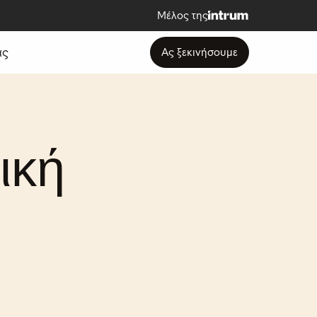
Μέλος της
άς
Ας ξεκινήσουμε
ική